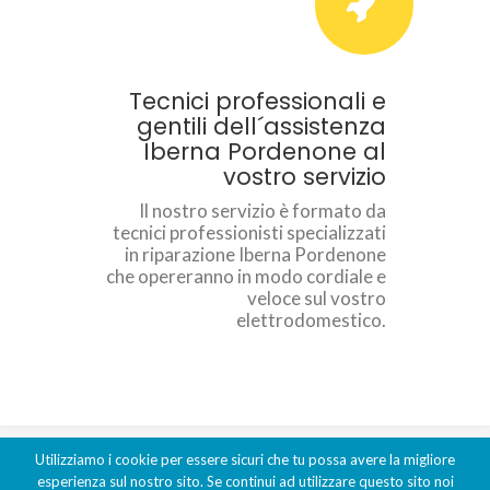
Tecnici professionali e
gentili dell´assistenza
Iberna Pordenone al
vostro servizio
Il nostro servizio è formato da
tecnici professionisti specializzati
in riparazione Iberna Pordenone
che opereranno in modo cordiale e
veloce sul vostro
elettrodomestico.
Utilizziamo i cookie per essere sicuri che tu possa avere la migliore
Copyright ©2026 Assistenza Elettrodomestici Pordenone - C.F. -
esperienza sul nostro sito. Se continui ad utilizzare questo sito noi