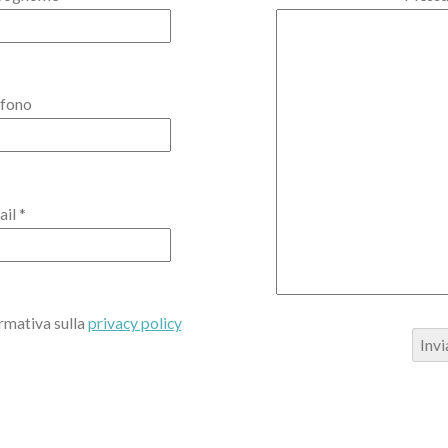
efono
il *
ormativa sulla
privacy policy